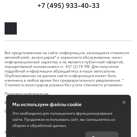
+7 (495) 933-40-33
Вся представленная на сайте информация, касающаяся стоимости
автомобилей, аксессуаров* и сервисного обслуживания, носит
информационный характер и не является публичной офертой,
определяемой положениями ст. 437 (2) ГК РФ. Для получения
подробной информации обращайтесь в наши автосалоны.
Опубликованная на данном сайте информация может быть
изменена в любое время без предварительного уведомления. *
Стоимость аксессуаров указана без учета стоимости установки.
Правовая информация
×
Изменить настройку cookies
Мы используем файлы cookie
Сбросить cookie
Это необходимо для полноценного функционирования
сайта. Продолжая использовать сайт, вы соглашаетесь со
сбором и обработкой данных.
©
2026
Официальный дилер Toyota