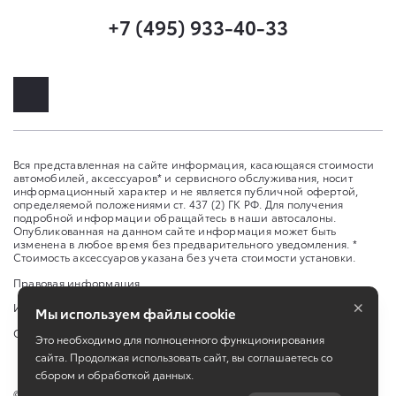
+7 (495) 933-40-33
Вся представленная на сайте информация, касающаяся стоимости
автомобилей, аксессуаров* и сервисного обслуживания, носит
информационный характер и не является публичной офертой,
определяемой положениями ст. 437 (2) ГК РФ. Для получения
подробной информации обращайтесь в наши автосалоны.
Опубликованная на данном сайте информация может быть
изменена в любое время без предварительного уведомления. *
Стоимость аксессуаров указана без учета стоимости установки.
Правовая информация
×
Изменить настройку cookies
Мы используем файлы cookie
Сбросить cookie
Это необходимо для полноценного функционирования
сайта. Продолжая использовать сайт, вы соглашаетесь со
сбором и обработкой данных.
©
2026
Официальный дилер Toyota