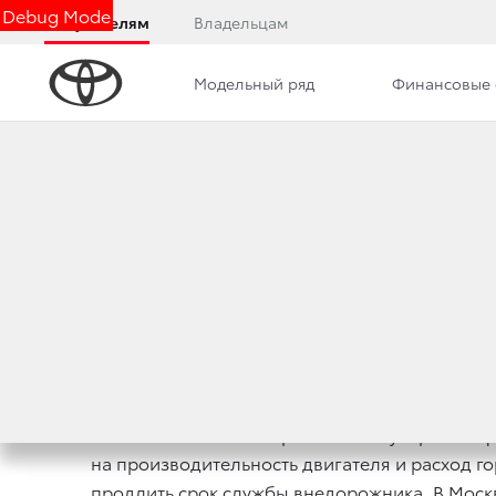
Debug Mode
Покупателям
Владельцам
Модельный ряд
Финансовые 
Дилерский центр
Новости
Вакансии
РЕМОНТ ТОПЛИВН
6 августа 2024 г.
Поделиться
Топливная система играет ключевую роль в 
на производительность двигателя и расход г
продлить срок службы внедорожника. В Моск