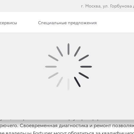
г. Москва, ул. Горбунова д
сервисы
Специальные предложения
ОЙ СИСТЕМЫ TOYOTA
функционировании Тойота Фортунер. Эффективность ее
орючего. Своевременная диагностика и ремонт позволя
ве владельцы Fortuner могут обратиться за квалифици