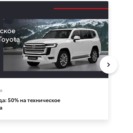
я
Сер
а: 50% на техническое
Спе
a
ста