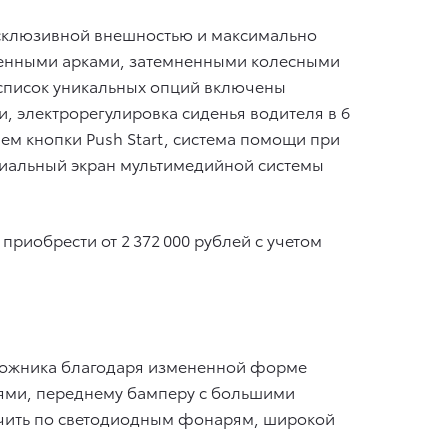
ксклюзивной внешностью и максимально
ренными арками, затемненными колесными
 список уникальных опций включены
, электрорегулировка сиденья водителя в 6
ием кнопки Push Start, система помощи при
циальный экран мультимедийной системы
 приобрести от 2 372 000 рублей с учетом
орожника благодаря измененной форме
ями, переднему бамперу с большими
чить по светодиодным фонарям, широкой