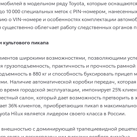
втомобилей в модельном ряду Toyota, которые оснащаю
о 10 000 специальных меток с PIN-номером, нанесенны
ию о VIN-номере и особенностях комплектации автомоб
существенно облегчает работу следственных органов 
и культового пикапа
клиентов широкими возможностями, позволяющими успеш
кая грузоподъемность, практичность и прочность рамной
дъемность в 880 кг и способность буксировать прицеп м
ми. Наличие автоматической коробки передач, которая 
о время городской эксплуатации, импонирует 25% клиен
местный салон, который дает возможность претворить в
ает 36% клиентов, приобретающих пикап в максимальной
ota Hilux является лидером своего класса в России.
ной внешностью с доминирующей трапециевидной решет
го света и легкосплавными дисками особого дизайна.