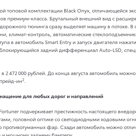
ой топовой комплектации Black Onyx, отличающейся э
ов премиум-класса. Брутальный внешний вид с расши
орожного тюнинга сразу выделяет машину в потоке. В
ни, климат-контроль, автоматические стеклоподъемники
упа в автомобиль Smart Entry и запуск двигателя нажат
амоблокирующийся задний дифференциал Auto-LSD, спе
и в 2 472 000 рублей. До конца августа автомобиль можно
2
 трейд-ин
.
 оснащение для любых дорог и направлений
Fortuner подчеркивает престижность настоящего внед
тами, головной оптике со светодиодными ходовыми огн
 противотуманных фар. Сзади автомобиль можно отли
а и мощному заднему бамперу.