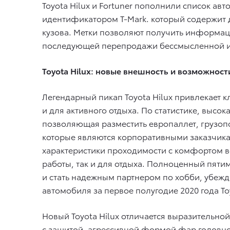
Toyota Hilux и Fortuner пополнили список а
идентификатором T-Mark. который содержит д
кузова. Метки позволяют получить информац
последующей перепродажи бессмысленной и 
Toyota Hilux: новые внешность и возможност
Легендарный пикап Toyota Hilux привлекает 
и для активного отдыха. По статистике, высо
позволяющая разместить европаллет, грузопо
которые являются корпоративными заказчика
характеристики проходимости с комфортом в
работы, так и для отдыха. Полноценный пяти
и стать надежным партнером по хобби, убежд
автомобиля за первое полугодие 2020 года Toy
Новый Toyota Hilux отличается выразитель
с защитой, агрессивной формой фар головно