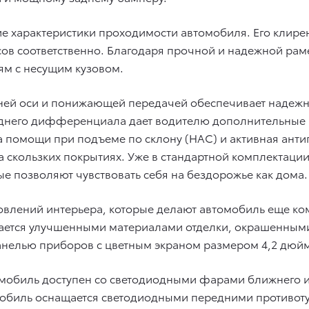
е характеристики проходимости автомобиля. Его клирен
дусов соответственно. Благодаря прочной и надежной рам
ям с несущим кузовом.
й оси и понижающей передачей обеспечивает надежн
заднего дифференциала дает водителю дополнительные 
а помощи при подъеме по склону (HAC) и активная антип
на скользких покрытиях. Уже в стандартной комплектац
ые позволяют чувствовать себя на бездорожье как дома.
овлений интерьера, которые делают автомобиль еще ко
ичается улучшенными материалами отделки, окрашенным
анелью приборов с цветным экраном размером 4,2 дюй
мобиль доступен со светодиодными фарами ближнего и 
мобиль оснащается светодиодными передними противо