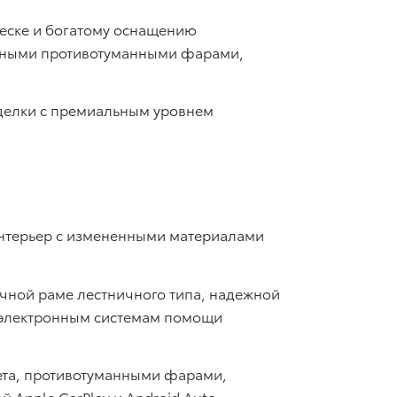
еске и богатому оснащению
иодными противотуманными фарами,
тделки с премиальным уровнем
 интерьер с измененными материалами
чной раме лестничного типа, надежной
 электронным системам помощи
ета, противотуманными фарами,
 Apple CarPlay и Android Auto.