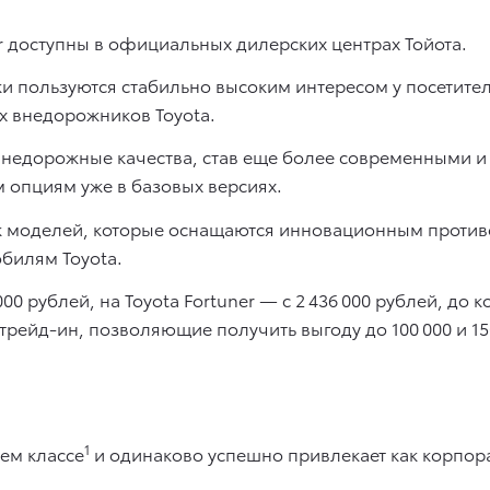
ner доступны в официальных дилерских центрах Тойота.
и пользуются стабильно высоким интересом у посетител
 внедорожников Toyota.
недорожные качества, став еще более современными 
 опциям уже в базовых версиях.
сок моделей, которые оснащаются инновационным проти
билям Toyota.
000 рублей, на Toyota Fortuner — c 2 436 000 рублей, до 
рейд-ин, позволяющие получить выгоду до 100 000 и 150
1
оем классе
и одинаково успешно привлекает как корпора