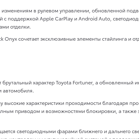
 изменениям в рулевом управлении, обновленной подв
й с поддержкой Apple CarPlay и Android Auto, светод
ами отделки.
ck Onyx сочетает эксклюзивные элементы стайлинга и о
т брутальный характер Toyota Fortuner, а обновленный
и автомобиля.
у высокие характеристики проходимости благодаря про
олным приводом и возможностями блокировки, а также
ащается светодиодными фарами ближнего и дальнего св
уиз-контролем и мультимедийной системой с поддержкой