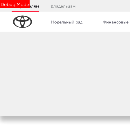
Debug Mode
Покупателям
Владельцам
Модельный ряд
Финансовые 
Дилерский центр
Новости
Вакансии
TOYOTA HILUX И 
В ОФИЦИАЛЬНЫХ 
20 августа 2020 г.
Поделиться