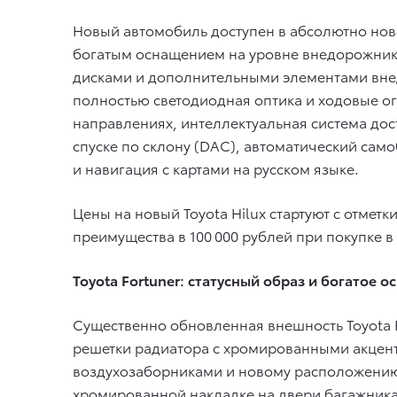
Новый автомобиль доступен в абсолютно нов
богатым оснащением на уровне внедорожник
дисками и дополнительными элементами внед
полностью светодиодная оптика и ходовые ог
направлениях, интеллектуальная система дост
спуске по склону (DAC), автоматический с
и навигация с картами на русском языке.
Цены на новый Toyota Hilux стартуют с отметк
преимущества в 100 000 рублей при покупке в
Toyota Fortuner: статусный образ и богатое
Существенно обновленная внешность Toyota 
решетки радиатора с хромированными акцен
воздухозаборниками и новому расположению
хромированной накладке на двери багажник