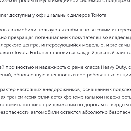
rtuner доступны у официальных дилеров Тойота.
зов автомобили пользуются стабильно высоким интересо
о превращая потенциальных покупателей во владельцев
 дилерского центра, интересующийся моделью, и это сам
вого Toyota Fortuner становится каждый десятый заинт
ей прочностью и надежностью раме класса Heavy Duty,
ений, обновленную внешность и востребованные опции 
характер настоящих внедорожников, оснащенных подкл
ная трансмиссия отличается феноменальной надежност
 экономить топливо при движении по дорогам с тверды
езопасности автомобили остаются абсолютно безопасны