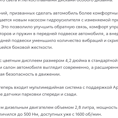
ний, призванных сделать автомобиль более комфортны
щается новым насосом гидроусилителя с изменяемой пр
o. Это позволило улучшить обратную связь, комфорт упр
торов и пружин в передней подвеске автомобиля, а вн
дней подвески уменьшило количество вибраций и скрип
шейся боковой жесткости.
с цветным дисплеем размером 4,2 дюйма в стандартной
ли салон автомобиля выглядит современно, а расширен
я безопасность в движении.
еперь входит мультимедийная система с поддержкой App
 датчики парковки спереди и сзади.
дизельным двигателем объемом 2,8 литра, мощность кот
личился до 500 Нм, доступных уже с 1600 об/мин.