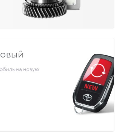
новый
обиль на новую