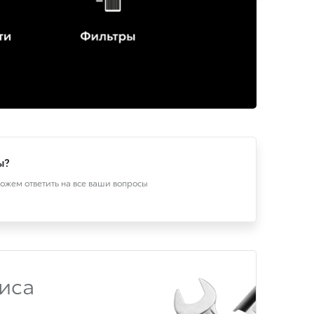
ы?
можем ответить на все ваши вопросы
виса