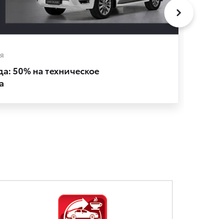
я
Сер
а: 50% на техническое
Спе
a
ста