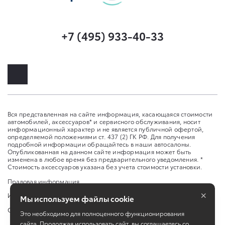
+7 (495) 933-40-33
Вся представленная на сайте информация, касающаяся стоимости
автомобилей, аксессуаров* и сервисного обслуживания, носит
информационный характер и не является публичной офертой,
определяемой положениями ст. 437 (2) ГК РФ. Для получения
подробной информации обращайтесь в наши автосалоны.
Опубликованная на данном сайте информация может быть
изменена в любое время без предварительного уведомления. *
Стоимость аксессуаров указана без учета стоимости установки.
Правовая информация
×
Изменить настройку cookies
Мы используем файлы cookie
Сбросить cookie
Это необходимо для полноценного функционирования
сайта. Продолжая использовать сайт, вы соглашаетесь со