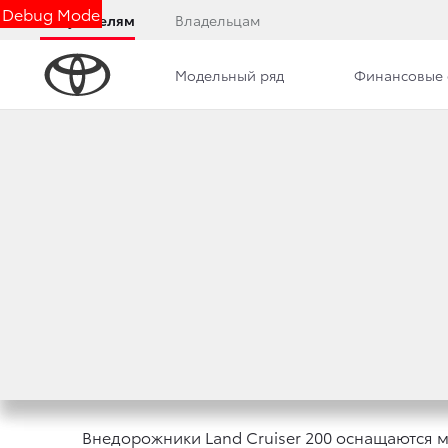
Debug Mode
Покупателям
Владельцам
Модельный ряд
Финансовые 
Дилерский центр
Новости
Вакансии
КОМПЬЮТЕРНАЯ Д
200
9 ноября 2022 г.
Поделиться
Внедорожники Land Cruiser 200 оснащаются