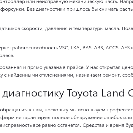
онтроллер или неисправную механическую часть. Напри
форсунки. Без диагностики пришлось бы снимать распыл
атчиков скорости, давления и температуры масла. Позв
ряет работоспособность VSC, LKA, BAS. ABS, ACCS, AFS 
олесе.
ванная и прямо указана в прайсе. У нас открытая цено
у с найденными отклонениями, назначаем ремонт, соо
диагностику Toyota Land Cr
 обращаться к нам, поскольку мы используем професс
 фирм не гарантирует полное обнаружение ошибок или 
исправность все равно останется. Средства и время бу