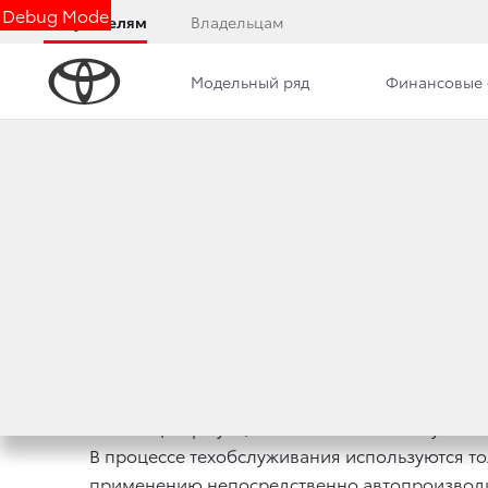
Debug Mode
Покупателям
Владельцам
Модельный ряд
Финансовые 
Дилерский центр
Новости
Вакансии
ЗАМЕНА МАСЛА В
9 августа 2023 г.
Поделиться
Тойота Центр Кунцево выполняет замену масл
В процессе техобслуживания используются т
применению непосредственно автопроизводи