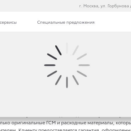
г. Москва, ул. Горбунова д
сервисы
Специальные предложения
 АКПП ALPHARD
а в АКПП Alphard. Необходимые для этого работы прои
олько оригинальные ГСМ и расходные материалы, котор
телем. Клиенту предоставляется гарантия, оформленн