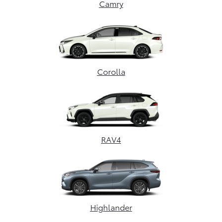
Camry
Corolla
RAV4
Highlander