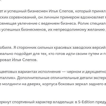
т и успешный бизнесмен Илья Слепов, который принял 
ийских соревнований, он личным примером вдохновляет
совмещая увлечение с ведением бизнеса. Ролик специал
и успешных бизнесменов, их непреодолимому желанию д
биля. Я сторонник сильных красивых заводских версий.
еально подойдет для тех, кто готов идти своим путем и 
ровал Илья Слепов.
х цветовых вариантах исполнения — черном и двухцветно
еталлик». Дополнительные отличительные детали эксте
 молдинги на дверях, корпуса боковых зеркал заднего 
еркнут спортивный характер владельца: в S-Edition пре