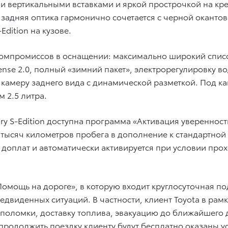
и вертикальными вставками и яркой прострочкой на кр
задняя оптика гармонично сочетается с черной окантов
dition на кузове.
компромиссов в оснащении: максимально широкий спис
Sense 2.0, полный «зимний пакет», электрорегулировку в
 камеру заднего вида с динамической разметкой. Под к
 2.5 литра.
y S-Edition доступна программа «Активация уверенност
0 тысяч километров пробега в дополнение к стандартной 
 доплат и автоматически активируется при условии про
Помощь на дороге», в которую входит круглосуточная п
едвиденных ситуаций. В частности, клиент Toyota в ра
поломки, доставку топлива, эвакуацию до ближайшего д
продолжить поездку клиенту будут бесплатно оказаны у