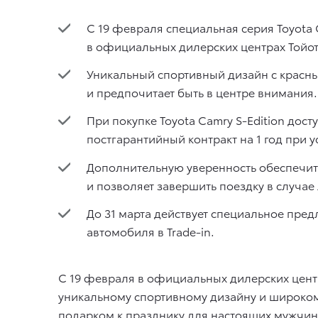
С 19 февраля специальная серия Toyota 
в официальных дилерских центрах Тойот
Уникальный спортивный дизайн с красным
и предпочитает быть в центре внимания.
При покупке Toyota Camry S-Edition до
постгарантийный контракт на 1 год при
Дополнительную уверенность обеспечит 
и позволяет завершить поездку в случа
До 31 марта действует специальное предл
автомобиля в Trade-in.
С 19 февраля в официальных дилерских центр
уникальному спортивному дизайну и широком
подарком к празднику для настоящих мужчин