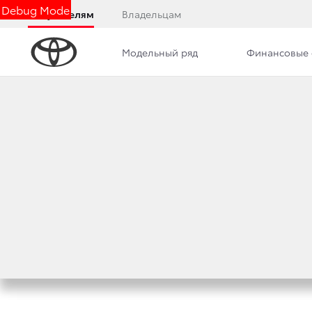
Debug Mode
Покупателям
Владельцам
Модельный ряд
Финансовые 
Дилерский центр
Новости
Вакансии
ДЕРЗКИЙ ПОДАРО
CAMRY S-EDITION
19 февраля 2020 г.
Поделиться