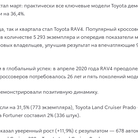
тал март: практически все ключевые модели Toyota де
 на 36,4%.
а, так и квартала стал Toyota RAV4. Популярный кроссо
 количестве 5 293 экземпляра и опередив показатели ма
новых владельцев, улучшив результат на впечатляющие 
 в глобальный успех: в апреле 2020 года RAV4 преодоле
кроссоверов потребовалось 26 лет и пять поколений мод
демонстрировали позитивную динамику.
ли на 31,5% (773 экземпляра), Toyota Land Cruiser Prado 
 Fortuner составил 2% (336 штук).
показал уверенный рост (+11,9%) с результатом — 678 ав