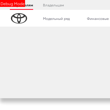
Debug Mode
Покупателям
Владельцам
Модельный ряд
Финансовые 
Дилерский центр
Новости
Вакансии
ПРОДАЖИ TOYOTA 
ВЫРОСЛИ В ДВА Р
9 апреля 2020 г.
Поделиться