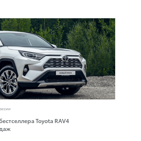
России
бестселлера Toyota RAV4
одаж