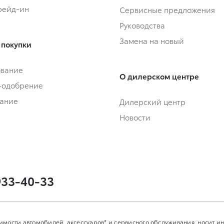
Трейд-ин
Сервисные предложения
Руководства
Замена на новый
 покупки
ование
О дилерском центре
-одобрение
ание
Дилерский центр
Новости
933-40-33
имости автомобилей, аксессуаров* и сервисного обслуживания, носит 